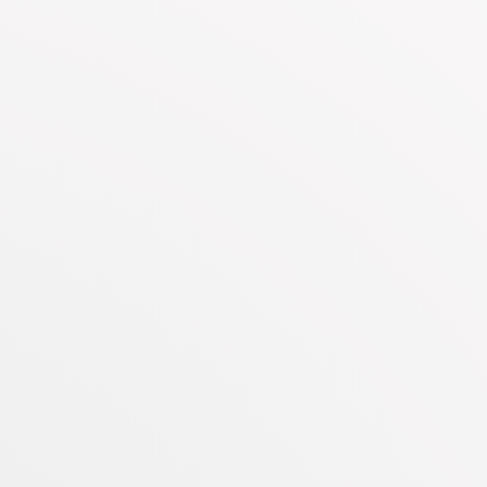
als Person, sondern überlasse diese Rolle dem
ussagen möchte. So entsteht ein wunderbares
rschiedlich gelagerte Texte spreche und welche
 mehr als 100 von mir eingesprochene
reue ich mich sehr über eine
Kontaktaufnahme
.
 45
45 — 60