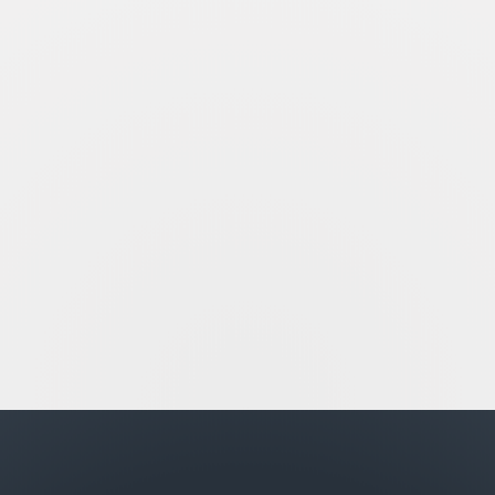
mittel
tief
ruhig
seriös
IT