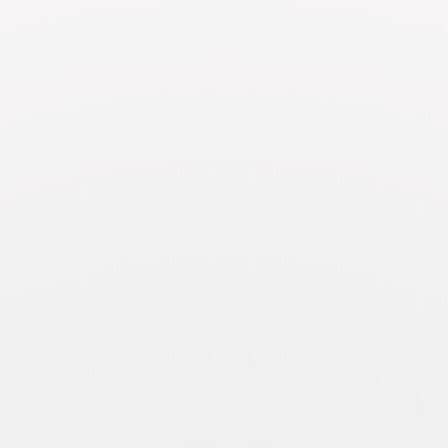
gestalten. Dabei dominiere ich nicht 
Text und unterstreiche das, was er a
Hörwerk –
für Sie!
Sie möchten gerne hören, wie ich unte
Stimmfarbe ich habe? Hier finden Sie
Hörbücher auf audible..
Sollte Ihnen meine Stimme zusagen, f
FIL
weiblich
18 — 25
25 — 35
35 —